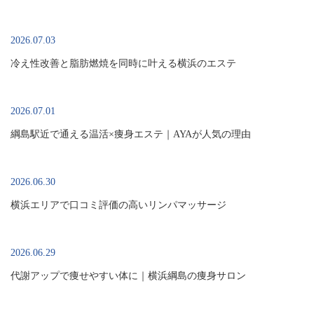
2026.07.03
冷え性改善と脂肪燃焼を同時に叶える横浜のエステ
2026.07.01
綱島駅近で通える温活×痩身エステ｜AYAが人気の理由
2026.06.30
横浜エリアで口コミ評価の高いリンパマッサージ
2026.06.29
代謝アップで痩せやすい体に｜横浜綱島の痩身サロン