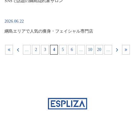
SNSで話題の綱島隠れ家サロン
2026.06.22
綱島エリアで人気の痩身・フェイシャル専門店
...
2
3
4
5
6
...
10
20
...