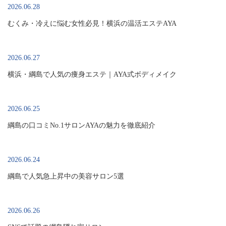
2026.06.28
むくみ・冷えに悩む女性必見！横浜の温活エステAYA
2026.06.27
横浜・綱島で人気の痩身エステ｜AYA式ボディメイク
2026.06.25
綱島の口コミNo.1サロンAYAの魅力を徹底紹介
2026.06.24
綱島で人気急上昇中の美容サロン5選
2026.06.26