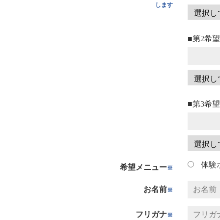
します
■第2希
■第3希
体験
希望メニュー
※
お名前
※
フリガナ
※