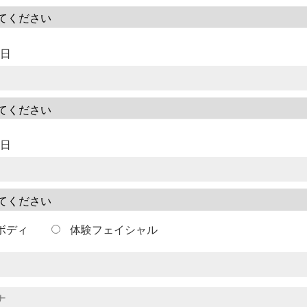
望日
望日
ボディ
体験フェイシャル