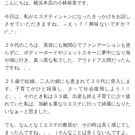
こんにちは。横浜本店の小林裕美です。
今日は、私がエステティシャンになったきっかけをお話し
させていただきますね。→えっ？！興味ないですか？
(^_^；
２０代のころは、美容にも無関心でファンデーションも塗
らずに、ボディーボードやジェットスキーに夢中になり海
や湖に行き、真っ黒な私でした。アウトドア人間だったん
ですね。。。
２５歳で結婚。二人の娘にも恵まれて３０代に突入しま
す。子育てがひと段落し、さ～て社会復帰しよう！！
と。。。そのとき私は３３歳。出産も終え子育てに少々疲
れていた私は、加齢も重なりエステに行って綺麗になりた
いなぁ～と思ました。
でも、なんとなくエステの敷居が、その時は高く感じてし
まったんですね。。。（そんなことは全くないんですよ。