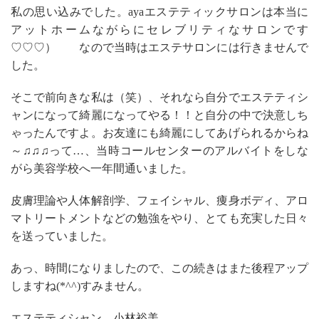
私の思い込みでした。ayaエステティックサロンは本当に
アットホームながらにセレブリティなサロンです
♡♡♡） なので当時はエステサロンには行きませんで
した。
そこで前向きな私は（笑）、それなら自分でエステティシ
ャンになって綺麗になってやる！！と自分の中で決意しち
ゃったんですよ。お友達にも綺麗にしてあげられるからね
～♫♫♫って…、当時コールセンターのアルバイトをしな
がら美容学校へ一年間通いました。
皮膚理論や人体解剖学、フェイシャル、痩身ボディ、アロ
マトリートメントなどの勉強をやり、とても充実した日々
を送っていました。
あっ、時間になりましたので、この続きはまた後程アップ
しますね(*^^)すみません。
エステティシャン 小林裕美