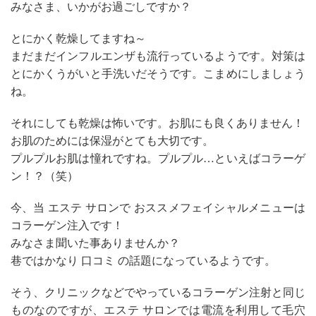
みなさま、いかがお過ごしですか？
とにかく乾燥してますね～
まだまだインフルエンザも流行っているようです。対策は
とにかくうがいと手洗いだそうです。こまめにしましょう
ね。
それにしても乾燥は怖いです。お肌にも良くありません！
お肌のためには保湿がとても大切です。
プルプルお肌は憧れですね。プルプル…といえばコラーゲ
ン！？（笑）
今、当 エステ サロンで おススメフェイシャルメニューは
コラーゲン注入です！
みなさま聞いた事ありませんか？
巷ではかなり 口コミ の話題になっているようです。
そう、クリニックなどでやっているコラーゲン注射と同じ
ものなのですが、エステ サロンでは電流を利用して毛穴