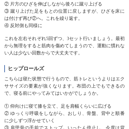
② 片方のひざを伸ばしながら後ろに蹴り上げる
③ 蹴り上げた足をもとの位置に戻しますが、ひざを床に
は付けず再び②へ。これを繰り返す。
④ 反対側も同様に
これを左右それぞれ5回ずつ、3セット行いましょう。最初
から無理をすると筋肉を傷めてしまうので、運動に慣れな
い人は少ない回数からで大丈夫です。
ヒップロールズ
こちらは寝た状態で行うもので、筋トレというよりはエク
ササイズの要素が強くなります。布団の上でもできるの
で、寝る前にやってみてはいかがでしょうか。
① 仰向けに寝て膝を立て、足を肩幅くらいに広げる
② ゆっくり呼吸をしながら、おしり、骨盤、背中と順番
に少しずつ浮かせていく
③ 肩甲骨の手前でストップ。いったん停止し、今度は背