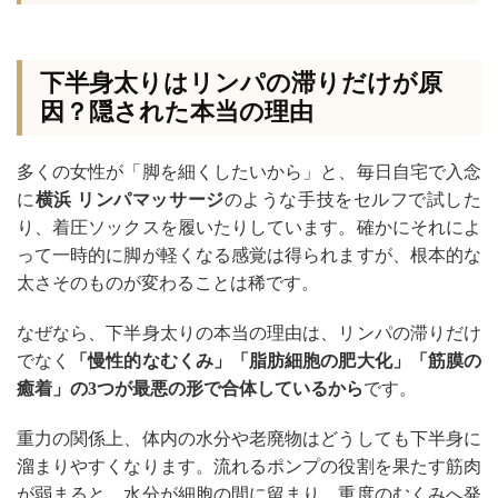
下半身太りはリンパの滞りだけが原
因？隠された本当の理由
多くの女性が「脚を細くしたいから」と、毎日自宅で入念
に
横浜 リンパマッサージ
のような手技をセルフで試した
り、着圧ソックスを履いたりしています。確かにそれによ
って一時的に脚が軽くなる感覚は得られますが、根本的な
太さそのものが変わることは稀です。
なぜなら、下半身太りの本当の理由は、リンパの滞りだけ
でなく
「慢性的なむくみ」「脂肪細胞の肥大化」「筋膜の
癒着」の3つが最悪の形で合体しているから
です。
重力の関係上、体内の水分や老廃物はどうしても下半身に
溜まりやすくなります。流れるポンプの役割を果たす筋肉
が弱まると、水分が細胞の間に留まり、重度のむくみへ発