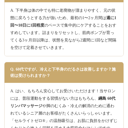
A. 下半身は体の中でも特に老廃物が溜まりやすく、元の状
態に戻ろうとする力が強いため、最初の1〜2ヶ月間は
週に1
回〜10日に1回程度
のペースで集中的にケアすることをおす
すめしています。詰まりをリセットし、筋肉ポンプが育っ
てくる3ヶ月目以降は、状態を見ながら2週間に1回など間隔
を空けて定着させていきます。
Q. 60代ですが、冷えと下半身のだるさは改善しますか？施
術は受けられますか？
A. はい、もちろん安心してお受けいただけます！当サロン
には、普段運動をする習慣がない方はもちろん、
綱島 60代
リンパマッサージ
や脚のむくみ・冷えの解消のために通わ
れているシニア層のお客様がたくさんいらっしゃいます。
「セルライトゼロ®」の温熱吸引は、お肌に負担をかけずじ