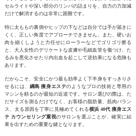
セルライトや深い部分のリンパの詰まりを、自力の力加減
だけで解消するのは非常に困難です。
特に太ももの裏側やヒップの下などは自分では手が届きに
くく、正しい角度でアプローチできません。また、硬いお
肉を細くしようと力任せにローラーなどでゴリゴリ擦る
と、大人女性のデリケートな皮膚や毛細血管を傷つけ、た
るみを悪化させたり内出血を起こして逆効果になる危険も
あります。
だからこそ、安全にかつ最も効率よく下半身をすっきりさ
せるには、
綱島 痩身エステ
のようなプロの技術と専用の
マシンを頼るのが最短の近道です。サロン選びの際は、た
だサイズを測るだけでなく、お客様の脂肪量、筋肉バラン
ス、太る原因を丁寧に見極めてくれる
横浜 40代 痩身エス
テ カウンセリング重視
のサロンを選ぶことが、確実に結
果を出すための重要な鍵となります。