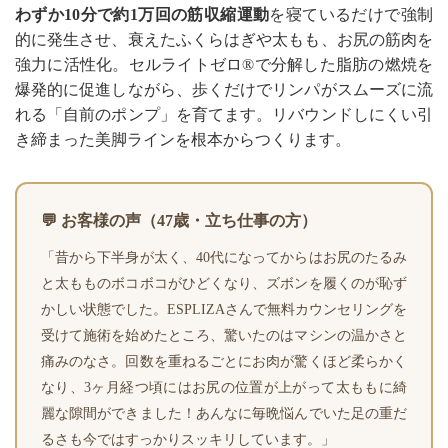
わずか10分で約1万回の筋収縮運動
を寝ているだけで強制
的に発生させ、衰えたふくらはぎや太もも、お尻の筋肉を
強力に活性化。セルライトゼロ®で分解した脂肪の燃焼を
爆発的に促進しながら、歩くだけでリンパがスムーズに流
れる「自前のポンプ」を育てます。リバウンドしにくい引
き締まった美脚ラインを根本からつくります。
💬 お客様の声（47歳・立ち仕事の方）
「昔から下半身が太く、40代になってからはお尻のたるみ
と太もものボコボコがひどくなり、ズボンを履くのが恥ず
かしい状態でした。ESPLIZAさんで無料カウンセリングを
受けて施術を始めたところ、驚いたのはマシンの温かさと
痛みのなさ。回数を重ねるごとにお肉が驚くほど柔らかく
なり、3ヶ月経つ頃にはお尻の位置が上がって太ももに綺
麗な隙間ができました！あんなに毎晩悩んでいた足の重だ
るさも今ではすっかりスッキリしています。」