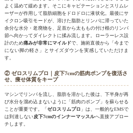
よく温めて緩めます。そこにキャビテーションとスリムレ
ーザーが作用して脂肪細胞をドロドロに液状化。最後にサ
イクロン吸引モードが、溶けた脂肪とリンパに滞っていた
余分な水分・老廃物を、足首から太ももの付け根のリンパ
節へ向かってダイレクトに揉み流します。ローラーレス設
計のため
痛みが非常にマイルド
で、施術直後から「今まで
にない脚の軽さ」とサイズダウンを実感していただけま
す。
② ゼロスリムプロ｜皮下7cmの筋肉ポンプを復活さ
せ、痩せ体質をキープ
マシンでリンパを流し、脂肪を溶かした後は、下半身が再
び水分を溜め込まないように「筋肉のポンプ」を蘇らせる
ことが重要です。「
ゼロスリムプロ
」は、一般的なEMSで
は到達しない
皮下7cmのインナーマッスル
へ直接アプロー
チします。