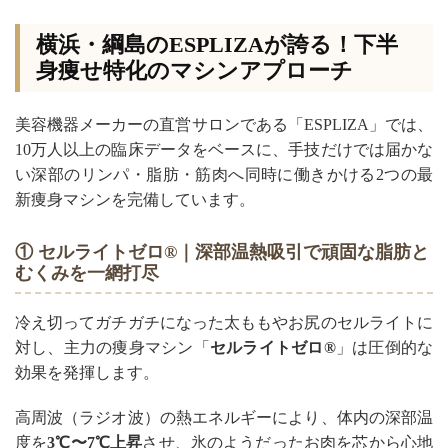
横浜・綱島のESPLIZAが誇る！下半
身痩せ特化のマシンアプローチ
美容機器メーカーの直営サロンである「ESPLIZA」では、
10万人以上の臨床データをベースに、手技だけでは届かな
い深部のリンパ・脂肪・筋肉へ同時に働きかける2つの最
新痩身マシンを完備しています。
① セルライトゼロ®｜深部温熱吸引で頑固な脂肪と
むくみを一網打尽
冷え切ってガチガチになった太ももやお尻のセルライトに
対し、主力の痩身マシン「
セルライトゼロ®
」は圧倒的な
効果を発揮します。
高周波（ラジオ波）の熱エネルギーにより、体内の深部温
度を
3℃〜7℃上昇
させ、氷のようだったお肉を芯から心地