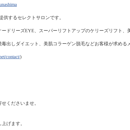
tsunashima
ご提供するセレクトサロンです。
オードリーズEYE、スーパーリフトアップのケリーズリフト、
焼毒出しダイエット、美肌コラーゲン脱毛などお客様が求める
.net/contact/
)
寄せくださいませ。
し上げます。