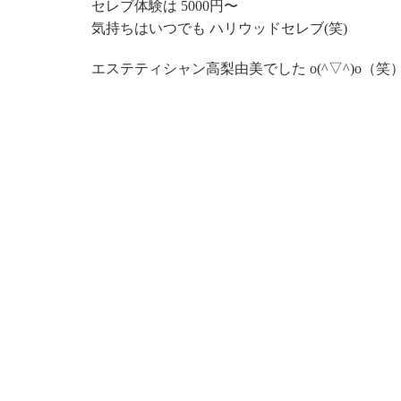
セレブ体験は 5000円〜
気持ちはいつでも ハリウッドセレブ(笑)
エステティシャン高梨由美でした o(^▽^)o（笑