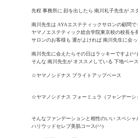
先程 事務所に 顔を出したら 南川礼子先生が ス
南川先生は AYAエステティックサロンの顧問
ヤマノエステティック総合学院東京校の校長を長
サロンのお客様も 運がよければ 南川先生に会っ
南川先生に会えたらその日はラッキーですよ(^^)
そんな 南川先生が オススメしている 下地ベー
☆ヤマノシドナス ブライトアップベース
☆ヤマノシドナス フォーミュラ（フャンデーシ
そんなファンデーションと相性のいい スペシャルメ
ハリウッドセレブ美肌コース(^^)