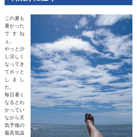
この夏も
暑かった
ですね
ぇ。
やっと少
し涼しく
なってき
てホッと
しまし
た。
毎日暑く
なるとわ
かってい
ながら天
気予報の
最高気温